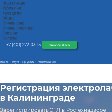
Наша команда
Работа у нас
Руководство
Отзывы
Клиенты о нас
Клиенты и партнеры
Сми о нас
Контакты
+7 (401) 272-03-15
Закажите звонок
Главная
Услуги
Юр. услуги
Регистрация ЭТЛ
Регистрация электрол
в Калининграде
Зарегистрировать ЭТЛ в Ростехнадзоре