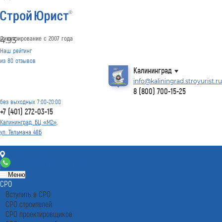
Лицензирование с 2007 года
4.93
Наш рейтинг
из
80
отзывов
Калининград
info@kaliningrad.stroyurist.ru
8 (800) 700-15-25
без выходных 7:00-20:00
+7 (401) 272-03-15
Калининград, БЦ «М2»,
ул. Тельмана 48Б
Контакты
+7 (401) 272-03-15
Меню
СРО
Вступить в СРО
СРО строителей
СРО проектировщиков