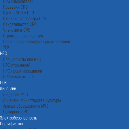
СРО изыскателей
Проверки СРО
Купить ООО с СРО
Выписка из реестра СРО
Свидетельство СРО
Членство в СРО
Строительная лицензия
Повышение квалификации строителей
УПК
НРС
Специалисты для НРС
НРС строителей
НРС проектировщиков
НРС изыскателей
НОК
Лицензии
Лицензии МЧС
Лицензии Министерства культуры
Аренда оборудования МЧС
Пожарное СРО
Электробезопасность
Сертификаты