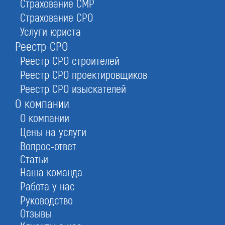
Страхование СМР
выполнять работы в области проектирования
Страхование СРО
объектов капстроя. В настоящее время Реестр
содержит информацию о почти 7000 специалистах.
Услуги юриста
Вносить данные и контролировать ведение и
Реестр СРО
обновление перечня — обязанность Национального
Реестр СРО строителей
объединения изыскателей и проектировщиков
Реестр СРО проектировщиков
(НОПРИЗ). Оно же занимается проверкой
Реестр СРО изыскателей
документов при вступлении в НРС.
О компании
О компании
Цены на услуги
Внимание! Наличие в компании
Вопрос-ответ
специалистов НРС — законодательное
условие для проектировочных организаций,
Статьи
которые намереваются вступать в СРО. Это
Наша команда
норма ГрК РФ, указанная в ст. 55.6.
Работа у нас
Руководство
Отзывы