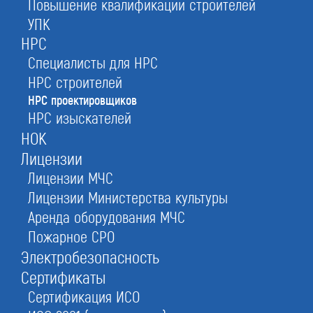
Повышение квалификации строителей
НОПРИЗ в Калининграде
УПК
НРС
архитектора, конструктора, технолога и других
Специалисты для НРС
ИТР
НРС строителей
НРС проектировщиков
НРС изыскателей
бесплатно
7 000 руб.
НОК
от 14 дней
Лицензии
Лицензии МЧС
Лицензии Министерства культуры
Оставьте заявку прямо сейчас
Аренда оборудования МЧС
Пожарное СРО
Электробезопасность
Получить консультацию
Сертификаты
При отправке данной формы вы соглашаетесь с
политикой о предоставлении
персональных данных.
Сертификация ИСО