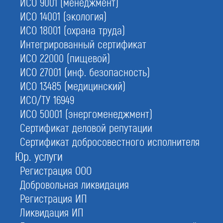
ИСО 9001 (менеджмент)
ИСО 14001 (экология)
1.
Бесплатный аудит
документов
ИСО 18001 (охрана труда)
Интегрированный сертификат
3.
Ускоренное внесение
ИСО 22000 (пищевой)
работников в НРС
ИСО 27001 (инф. безопасность)
2.
Оформим вам в штат
ИСО 13485 (медицинский)
своих специалистов
ИСО/ТУ 16949
ИСО 50001 (энергоменеджмент)
4.
Проверим на задвоение
ваших сотрудников
Сертификат деловой репутации
Сертификат добросовестного исполнителя
Юр. услуги
Регистрация ООО
С этой услугой часто заказывают:
Специалисты НРС
Добровольная ликвидация
Регистрация ИП
НРС строителей
Ликвидация ИП
НРС изыскателей