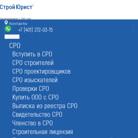
Лицензирование с 2007 года
4.93
Контакты
Наш рейтинг
+7 (401) 272-03-15
из
80
отзывов
Меню
СРО
Калининград
8 (800) 700-15-25
nrs@kaliningrad.stroyurist.ru
Вступить в СРО
без выходных 7:00-20:00
СРО строителей
+7 (401) 272-03-15
СРО проектировщиков
Калининград, БЦ «М2»,
ул. Тельмана 48Б
СРО изыскателей
Проверки СРО
Главная
Услуги
НРС
НРС проектировщиков
Купить ООО с СРО
Выписка из реестра СРО
Свидетельство СРО
Членство в СРО
Строительная лицензия
Внести проектировщика в реестр