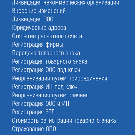
Ликвидация некоммерческих организаций
СРО проектировщиков
Внесение изменений
Допуск СРО
Ликвидация ООО
Юридические адреса
Вступить в СРО
Открытие расчетного счета
Свидетельство СРО
Регистрация фирмы
Реестр СРО проектировщиков
Передача товарного знака
Регистрация товарного знака
Регистрация ООО под ключ
Реорганизация путем присоединения
Национальный реестр
Регистрация ИП под ключ
проектировщиков
Реорганизация путем слияния
Регистрация ООО и ИП
Регистрация ЭТЛ
Национальный реестр специалистов (НРС) — это
Стоимость регистрации товарного знака
информационная система сведений о
Страхование ОПО
руководителях и специалистах, имеющих право